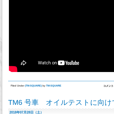
Filed Under
(
TM-SQUARE
)
by
TM-SQUARE
本
コメント
日、
新
し
TM6 号車 オイルテストに向
い
仲
間
が、
2018年07月28日（土）