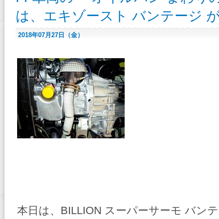
ト
は、エキゾースト バンテージ が
に
向
け
て
2018年07月27日（金）
作
業
中！
は
本日は、BILLION スーパーサーモ バンテ