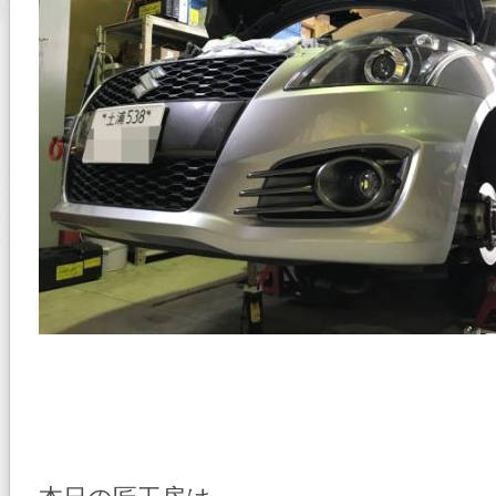
バ
ン
テ
ー
ジ
が
オ
ス
ス
メ！
は