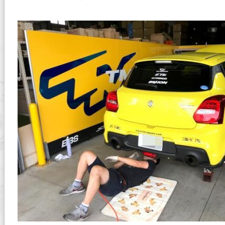
加
わ
り
ま
し
た！
は