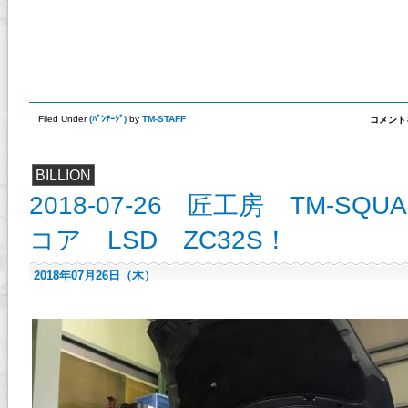
FF
Filed Under
(
ﾊﾞﾝﾃｰｼﾞ
)
by
TM-STAFF
コメント
車
両
の
「オ
BILLION
イ
ル
2018-07-26 匠工房 TM-SQ
パ
ン
コア LSD ZC32S！
ま
わ
り
の
2018年07月26日（木）
断
熱」
に
は、
エ
キ
ゾ
ー
ス
ト