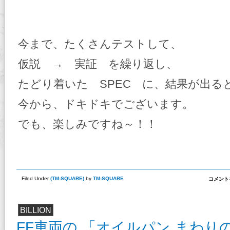
今まで、たくさんテストして、
仮説 → 実証 を繰り返し、
たどり着いた SPEC に、結果が出る
今から、ドキドキでございます。
でも、楽しみですね～！！
TM6
Filed Under
(
TM-SQUARE
)
by
TM-SQUARE
コメント
号
車
オ
イ
BILLION
ル
テ
FF車両の 「オイルパン まわり
ス