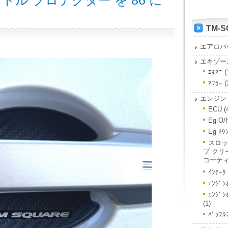
ンドル プロテクター を 86 に
TM-
エアロパ
エキゾー
ｴｷﾏﾆ
(
ﾏﾌﾗｰ
(
エンジン
ECU
(
Eg O/
Eg ﾏｳ
スロッ
ブ クリ
コーテ
ｲﾝﾃｰｸ
ｴﾝｼﾞﾝ
ｴﾝｼﾞ
(1)
ﾊﾞｯﾌﾙ