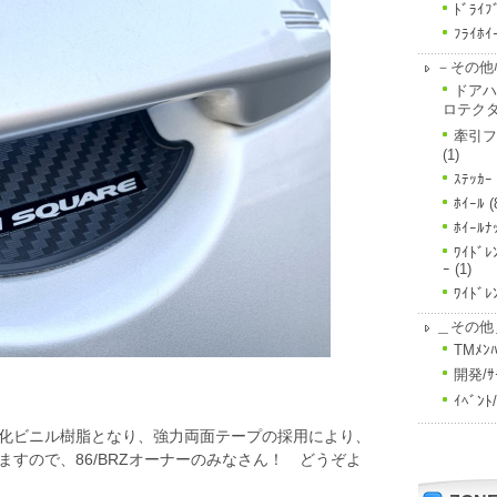
ﾄﾞﾗｲﾌ
ﾌﾗｲﾎｲ
－その他ﾊ
ドアハ
ロテク
牽引フ
(1)
ｽﾃｯｶｰ
ﾎｲｰﾙ
(
ﾎｲｰﾙﾅ
ﾜｲﾄﾞﾚ
ｰ
(1)
ﾜｲﾄﾞﾚ
＿その他
TMﾒﾝﾊ
開発/ｻ
ｲﾍﾞﾝ
化ビニル樹脂となり、強力両面テープの採用により、
すので、86/BRZオーナーのみなさん！ どうぞよ