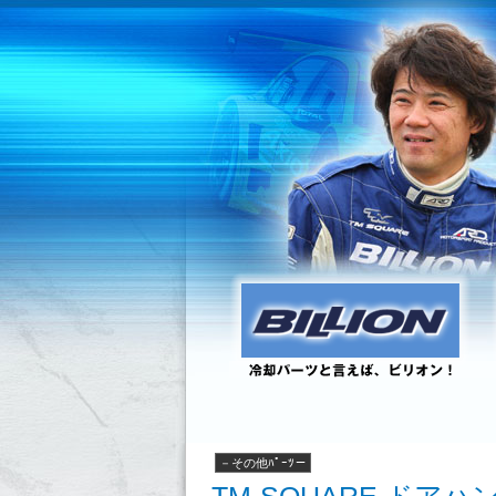
－その他ﾊﾟｰﾂ－