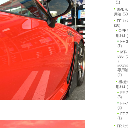
(1)
86/BR
用油
(60
FF ﾐｯ
(10)
OPE
用ｵｲﾙ
(
FF-
(1)
MT-
595（
ﾄ
500/5
専用
(2)
機械式
用ｵｲﾙ
(
FF-
(3)
FF-
(2)
FF-
(1)
FR ﾐｯ