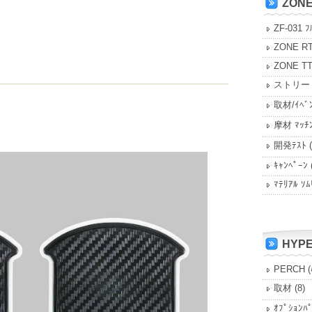
ZON
ZF-031 ﾌ
ZONE R
ZONE T
ストリー
取材/ｲﾍﾞ
摩材 ﾏｯﾁ
開発ﾃｽﾄ
(
ｷｬﾝﾍﾟｰﾝ
ﾏﾃﾘｱﾙ ｿﾑ
HYP
PERCH (
取材
(8)
ｵﾌﾟｼｮﾝﾊ