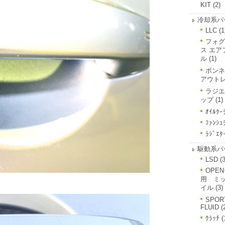
KIT
(2)
冷却系パ
LLC
(1
フォグ
ス エア
ル
(1)
ボンネ
アウト
ラジエ
ップ
(1)
ｵｲﾙｸｰ
ﾌｧﾝｼｭ
ﾗｼﾞｴﾀ
駆動系パ
LSD
(3
OPE
用 ミ
イル
(3)
SPOR
FLUID
(
ｸﾗｯﾁ
(