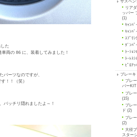
サスペン
リアダ
ッパー 
(1)
ｷｬﾝﾊﾞ
ｷｬﾝﾊﾞ
ｽﾌﾟﾘﾝ
ﾀﾞﾝﾊﾟ
場した
ﾄｰｼｮﾝ
車両の 86 に、装着してみました！
ﾄｰﾚｽｼ
ﾋﾟﾛｱｯ
ブレーキ
たパーツなのですが、
ブレー
です！！（笑）
パーKIT
ブレー
(15)
、バッチリ隠れましたよ～！
ブレー
ド
(2)
ブレー
(2)
大径ブ
スター