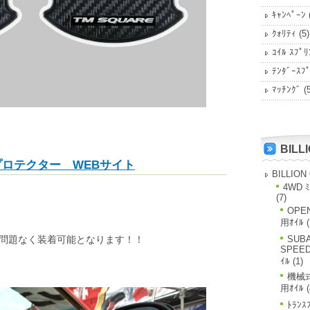
ｷｬﾝﾍﾟｰﾝ
ｸｫﾘﾃｨ
(5)
ｺｲﾙ ｽﾌﾟﾘ
ﾃﾝﾀﾞｰｽﾌ
ﾏｯﾁﾝｸﾞ
(5
BILL
 プロテクター WEBサイト
BILLION
4WD ﾐ
(7)
OPE
用ｵｲﾙ
(
も、問題なく装着可能となります！！
SUBA
SPEE
ｲﾙ
(1)
機械式
用ｵｲﾙ
(
ﾄﾗﾝｽ