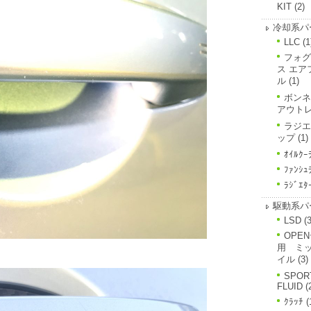
KIT
(2)
冷却系パ
LLC
(1
フォグ
ス エア
ル
(1)
ボンネ
アウト
ラジエ
ップ
(1)
ｵｲﾙｸｰ
ﾌｧﾝｼｭ
ﾗｼﾞｴﾀ
駆動系パ
LSD
(3
OPE
用 ミ
イル
(3)
SPOR
FLUID
(
ｸﾗｯﾁ
(