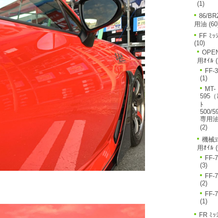
(1)
86/BR
用油
(60
FF ﾐｯ
(10)
OPE
用ｵｲﾙ
(
FF-
(1)
MT-
595（
ﾄ
500/5
専用
(2)
機械式
用ｵｲﾙ
(
FF-
(3)
FF-
(2)
FF-
(1)
FR ﾐｯ