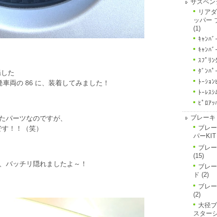
サスペン
リアダ
ッパー 
(1)
ｷｬﾝﾊﾞ
ｷｬﾝﾊﾞ
ｽﾌﾟﾘﾝ
ﾀﾞﾝﾊﾟ
場した
ﾄｰｼｮﾝ
車両の 86 に、装着してみました！
ﾄｰﾚｽｼ
ﾋﾟﾛｱｯ
ブレーキ
たパーツなのですが、
ブレー
です！！（笑）
パーKIT
ブレー
(15)
、バッチリ隠れましたよ～！
ブレー
ド
(2)
ブレー
(2)
大径ブ
スター