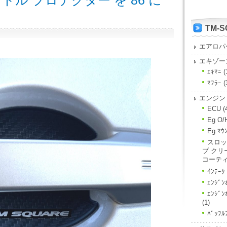
ンドル プロテクター を 86 に
TM-
エアロパ
エキゾー
ｴｷﾏﾆ
(
ﾏﾌﾗｰ
(
エンジン
ECU
(
Eg O/
Eg ﾏｳ
スロッ
ブ クリ
コーテ
ｲﾝﾃｰｸ
ｴﾝｼﾞﾝ
ｴﾝｼﾞ
(1)
ﾊﾞｯﾌﾙ