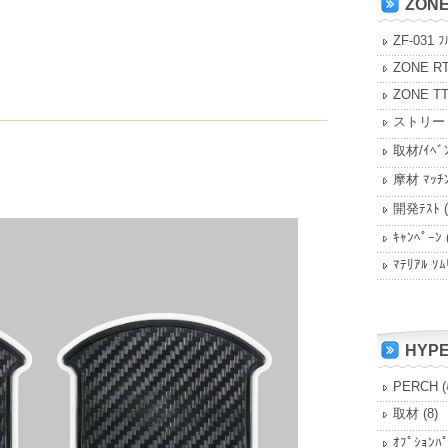
ZON
ZF-031 ﾌ
ZONE R
ZONE T
ストリー
取材/ｲﾍﾞ
摩材 ﾏｯﾁ
開発ﾃｽﾄ
(
ｷｬﾝﾍﾟｰﾝ
ﾏﾃﾘｱﾙ ｿﾑ
HYP
PERCH (
取材
(8)
ｵﾌﾟｼｮﾝﾊ