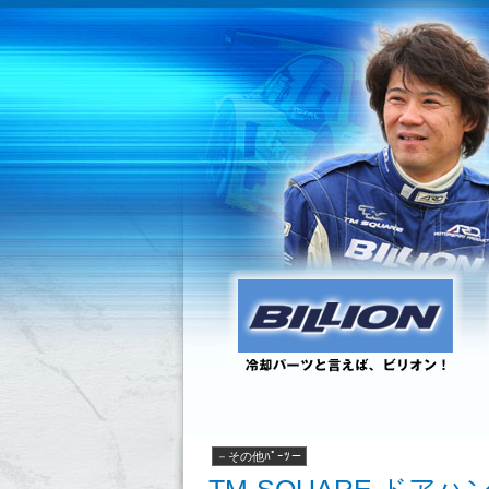
－その他ﾊﾟｰﾂ－