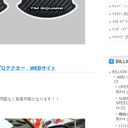
ｷｬﾝﾍﾟｰﾝ
ｸｫﾘﾃｨ
(5)
ｺｲﾙ ｽﾌﾟﾘ
ﾃﾝﾀﾞｰｽﾌ
ﾏｯﾁﾝｸﾞ
(5
BILL
 プロテクター WEBサイト
BILLION
4WD ﾐ
(7)
OPE
用ｵｲﾙ
(
も、問題なく装着可能となります！！
SUBA
SPEE
ｲﾙ
(1)
機械式
用ｵｲﾙ
(
ﾄﾗﾝｽ