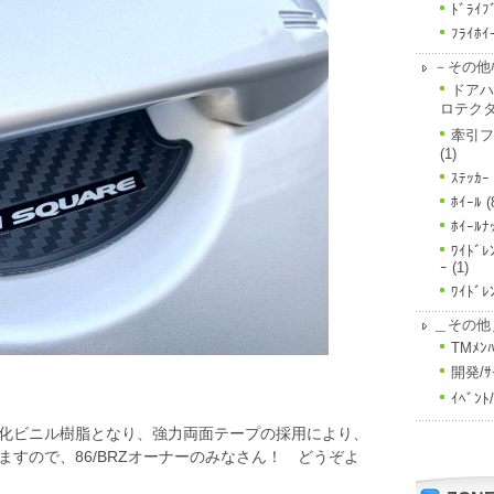
ﾄﾞﾗｲﾌ
ﾌﾗｲﾎｲ
－その他ﾊ
ドアハ
ロテク
牽引フ
(1)
ｽﾃｯｶｰ
ﾎｲｰﾙ
(
ﾎｲｰﾙﾅ
ﾜｲﾄﾞﾚ
ｰ
(1)
ﾜｲﾄﾞﾚ
＿その他
TMﾒﾝﾊ
開発/ｻ
ｲﾍﾞﾝ
化ビニル樹脂となり、強力両面テープの採用により、
すので、86/BRZオーナーのみなさん！ どうぞよ