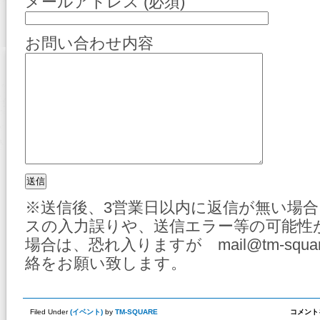
メールアドレス (必須)
お問い合わせ内容
※送信後、3営業日以内に返信が無い場
スの入力誤りや、送信エラー等の可能性
場合は、恐れ入りますが mail@tm-squa
絡をお願い致します。
A
Filed Under
(
イベント
)
by
TM-SQUARE
コメント
PIT