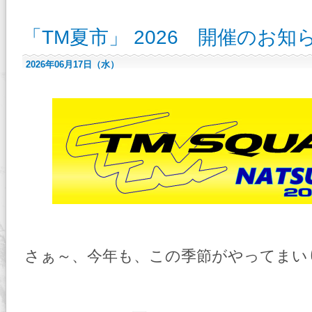
名
古
屋
「TM夏市」 2026 開催のお知
TM-
SQUARE
フ
ェ
2026年06月17日（水）
ア
2026
開
催！
は
さぁ～、今年も、この季節がやってまい