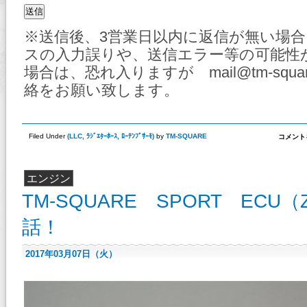
※送信後、3営業日以内に返信が無い場
スの入力誤りや、送信エラー等の可能性
場合は、恐れ入りますが mail@tm-squa
絡をお願い致します。
TM-
Filed Under
(
LLC
,
ﾗｼﾞｴﾀｰﾎｰｽ
,
ﾛｰﾃﾝﾌﾟｻｰﾓ
)
by
TM-SQUARE
コメント
SQUA
シ
リ
コ
エンジン
ン
ラ
TM-SQUARE SPORT ECU（
ジ
エ
タ
話！
ー
ホ
ー
2017年03月07日（火）
ス
（ZC33
発
売
中！
は