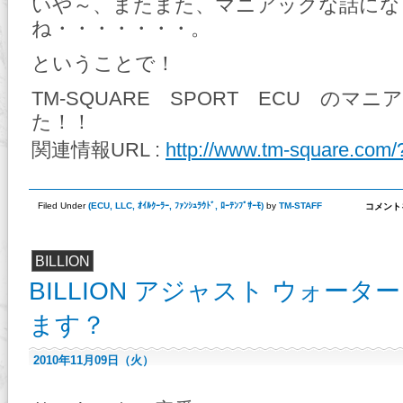
いや～、またまた、マニアックな話にな
ね・・・・・・・。
ということで！
TM-SQUARE SPORT ECU のマ
た！！
関連情報URL :
http://www.tm-square.com
TM-
Filed Under
(
ECU
,
LLC
,
ｵｲﾙｸｰﾗｰ
,
ﾌｧﾝｼｭﾗｳﾄﾞ
,
ﾛｰﾃﾝﾌﾟｻｰﾓ
)
by
TM-STAFF
コメント
SQUA
SPOR
ECU（Z
の
BILLION
お
話！
BILLION アジャスト ウォー
は
ます？
2010年11月09日（火）