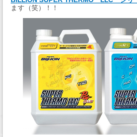
BILLION SUPER THERMO LLC シ
ます（笑）！！