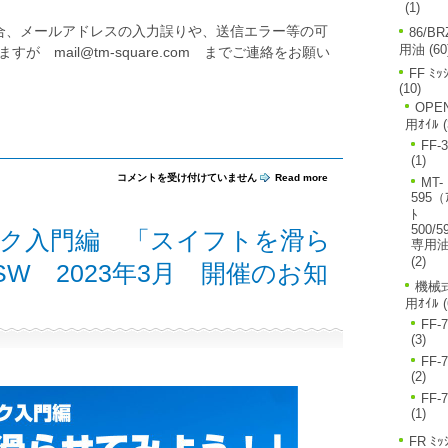
(1)
合、メールアドレスの入力誤りや、送信エラー等の可
86/BR
用油
(60
 mail@tm-square.com までご連絡をお願い
FF ﾐｯ
(10)
OPE
用ｵｲﾙ
(
FF-
(1)
田
コメントを受け付けていません
Read more
MT-
中
595（
ミ
ﾄ
ノ
500/5
ク入門編 「スイフトを滑ら
ル
専用
式
(2)
ド
SW 2023年3月 開催のお知
ラ
機械式
テ
用ｵｲﾙ
(
ク
入
FF-
門
(3)
編
「ス
FF-
イ
(2)
フ
FF-
ト
(1)
を
滑
FR ﾐｯ
ら