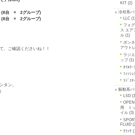
KIT
(2)
冷却系パ
 × 2グループ)
LLC
(1
× 2グループ)
フォグ
ス エア
ル
(1)
ボンネ
アウト
て、ご確認くださいね！！
ラジエ
ップ
(1)
ｵｲﾙｸｰ
ﾌｧﾝｼｭ
ﾗｼﾞｴﾀ
ンタン。
駆動系パ
）
LSD
(3
OPE
用 ミ
イル
(3)
SPOR
FLUID
(
ｸﾗｯﾁ
(