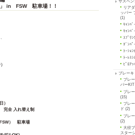
サスペン
 in FSW 駐車場！！
リアダ
ッパー 
(1)
ｷｬﾝﾊﾞ
ｷｬﾝﾊﾞ
、
ｽﾌﾟﾘﾝ
ﾀﾞﾝﾊﾟ
ﾄｰｼｮﾝ
ﾄｰﾚｽｼ
ﾋﾟﾛｱｯ
午）
ブレーキ
ブレー
パーKIT
ブレー
(15)
日）
ブレー
ド
(2)
全 入れ替え制
ブレー
(2)
W） 駐車場
大径ブ
スター
モデルOK)