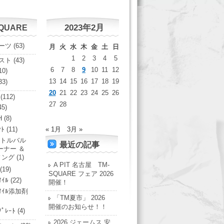
2023年2月
SQUARE
ーツ
(63)
月
火
水
木
金
土
日
1
2
3
4
5
スト
(43)
6
7
8
9
10
11
12
10)
13
14
15
16
17
18
19
33)
20
21
22
23
24
25
26
(112)
27
28
45)
H
(8)
ﾝﾄ
(11)
« 1月
3月 »
トルバル
最近の記事
ーナー ＆
ィング
(1)
A PIT 名古屋 TM-
(19)
SQUARE フェア 2026
ｵｲﾙ
(22)
開催！
ﾝｵｲﾙ添加剤
「TM夏市」 2026
開催のお知らせ！！
ﾌﾟﾚｰﾄ
(4)
2026 ジェームス 安