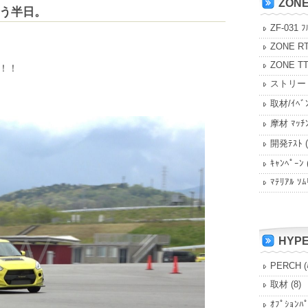
ZON
う半日。
ZF-031 ﾌ
ZONE R
ZONE T
！！
ストリー
取材/ｲﾍﾞ
摩材 ﾏｯﾁ
開発ﾃｽﾄ
(
ｷｬﾝﾍﾟｰﾝ
ﾏﾃﾘｱﾙ ｿﾑ
HYP
PERCH (
取材
(8)
ｵﾌﾟｼｮﾝﾊ