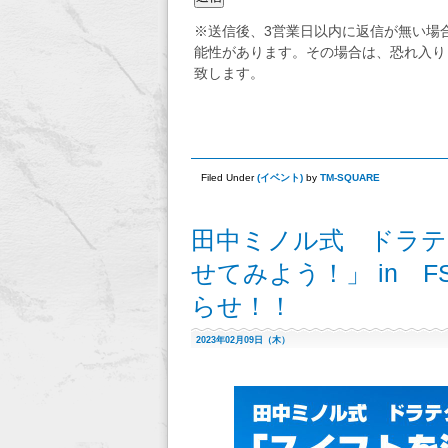
※送信後、3営業日以内に返信が無い場
能性があります。その場合は、恐れ入りますが
致します。
Filed Under
(
イベント
)
by
TM-SQUARE
田中ミノル式 ドラテ
せてみよう！」 in F
らせ！！
2023年02月09日（木）