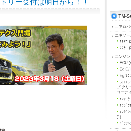
トリー受付は明日から！！
TM-
エアロパ
エキゾー
ｴｷﾏﾆ
(
ﾏﾌﾗｰ
(
エンジン
ECU
(
Eg O/
Eg ﾏｳ
スロッ
ブ クリ
コーテ
ｲﾝﾃｰｸ
ｴﾝｼﾞﾝ
ｴﾝｼﾞ
(1)
ﾊﾞｯﾌﾙ
編