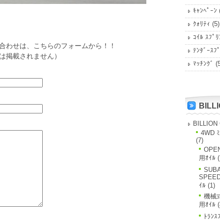
ｷｬﾝﾍﾟｰﾝ
ｸｫﾘﾃｨ
(5)
ｺｲﾙ ｽﾌﾟﾘ
合わせは、こちらのフォームから！！
ﾃﾝﾀﾞｰｽﾌ
は掲載されません）
ﾏｯﾁﾝｸﾞ
(5
BILL
BILLION
4WD ﾐ
(7)
OPE
用ｵｲﾙ
(
SUBA
SPEE
ｲﾙ
(1)
機械式
用ｵｲﾙ
(
ﾄﾗﾝｽ