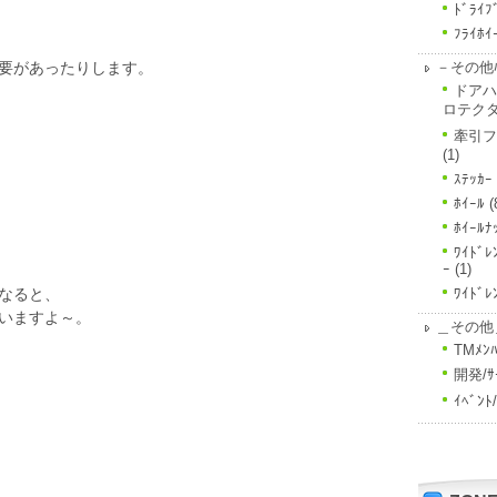
ﾄﾞﾗｲﾌ
ﾌﾗｲﾎｲ
－その他ﾊ
要があったりします。
ドアハ
ロテク
牽引フ
(1)
ｽﾃｯｶｰ
ﾎｲｰﾙ
(
ﾎｲｰﾙﾅ
ﾜｲﾄﾞﾚ
ｰ
(1)
ﾜｲﾄﾞﾚ
なると、
いますよ～。
＿その他
TMﾒﾝﾊ
開発/ｻ
ｲﾍﾞﾝ