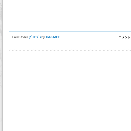
86/BR
Filed Under
(
ﾊﾞﾝﾃｰｼﾞ
)
by
TM-STAFF
コメント
「ド
ラ
シ
ャ
ま
わ
り
の
断
熱」
に
は、
エ
キ
ゾ
ー
ス
ト
バ
ン
テ
ー
ジ