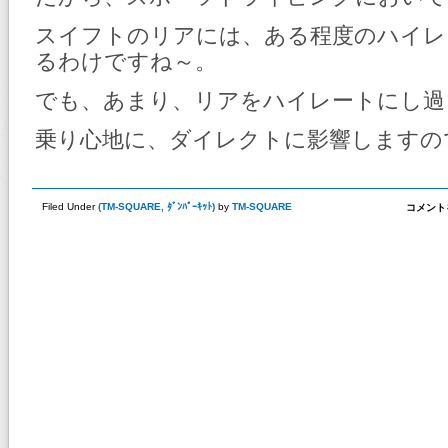
スイフトのリアには、ある程度のハイレ
るわけですね～。
でも、あまり、リアをハイレートにし過
乗り心地に、ダイレクトに影響しますの
Filed Under
(
TM-SQUARE
,
ﾀﾞﾝﾊﾟｰｷｯﾄ
)
by
TM-SQUARE
オ
コメント
ー
リ
ン
ズ
ダ
ン
パ
ー
に、
HYPER
装
着！
は