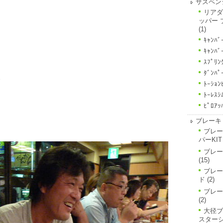
サスペン
リアダ
ッパー 
(1)
ｷｬﾝﾊﾞ
ｷｬﾝﾊﾞ
ｽﾌﾟﾘﾝ
ﾀﾞﾝﾊﾟ
、
ﾄｰｼｮﾝ
ﾄｰﾚｽｼ
ﾋﾟﾛｱｯ
ブレーキ
ブレー
パーKIT
ブレー
(15)
ブレー
ド
(2)
ブレー
(2)
大径ブ
スター