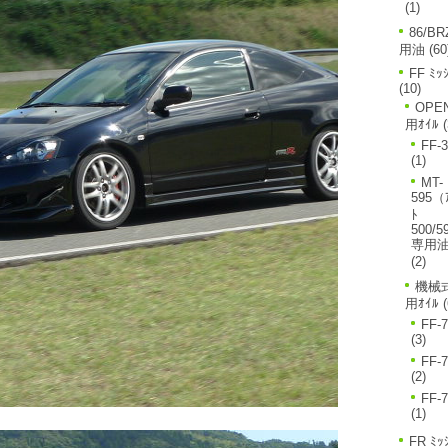
(1)
86/BR
用油
(60
FF ﾐｯ
(10)
OPE
用ｵｲﾙ
(
FF-
(1)
MT-
595（
ﾄ
500/5
専用
(2)
機械式
用ｵｲﾙ
(
FF-
(3)
FF-
(2)
FF-
(1)
FR ﾐｯ