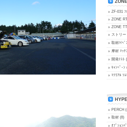
ZON
ZF-031 ﾌ
ZONE R
ZONE T
ストリー
取材/ｲﾍﾞ
摩材 ﾏｯﾁ
開発ﾃｽﾄ
(
ｷｬﾝﾍﾟｰﾝ
ﾏﾃﾘｱﾙ ｿﾑ
HYP
PERCH (
取材
(8)
ｵﾌﾟｼｮﾝﾊ