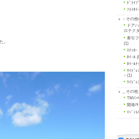
ﾄﾞﾗｲﾌ
ﾌﾗｲﾎｲ
－その他ﾊ
ドアハ
ロテク
牽引フ
た。
(1)
ｽﾃｯｶｰ
ﾎｲｰﾙ
(
ﾎｲｰﾙﾅ
ﾜｲﾄﾞﾚ
ｰ
(1)
ﾜｲﾄﾞﾚ
＿その他
TMﾒﾝﾊ
開発/ｻ
ｲﾍﾞﾝ