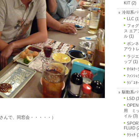
KIT
(2)
冷却系パ
LLC
(1
フォグ
ス エア
ル
(1)
ボンネ
アウト
ラジエ
ップ
(1)
ｵｲﾙｸｰ
ﾌｧﾝｼｭ
ﾗｼﾞｴﾀ
駆動系パ
LSD
(3
OPE
用 ミ
イル
(3)
さんで、同窓会・・・・・）
SPOR
FLUID
(
ｸﾗｯﾁ
(