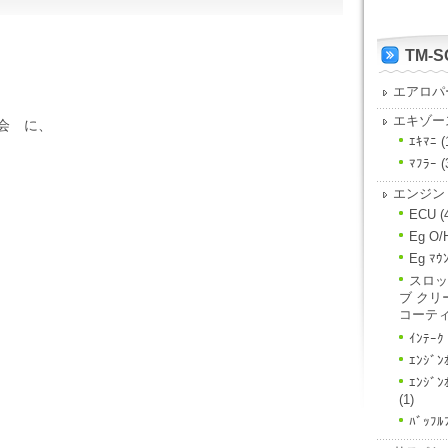
TM-
エアロパ
エキゾー
行会 に、
ｴｷﾏﾆ
(
ﾏﾌﾗｰ
(
エンジン
ECU
(
Eg O/
Eg ﾏｳ
スロッ
ブ クリ
コーテ
ｲﾝﾃｰｸ
ｴﾝｼﾞﾝ
ｴﾝｼﾞ
(1)
ﾊﾞｯﾌﾙ