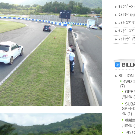
ｷｬﾝﾍﾟｰﾝ
ｸｫﾘﾃｨ
(5)
ｺｲﾙ ｽﾌﾟﾘ
ﾃﾝﾀﾞｰｽﾌ
ﾏｯﾁﾝｸﾞ
(5
BILL
BILLION
4WD ﾐ
(7)
OPE
用ｵｲﾙ
(
SUBA
SPEE
ｲﾙ
(1)
機械式
用ｵｲﾙ
(
ﾄﾗﾝｽ