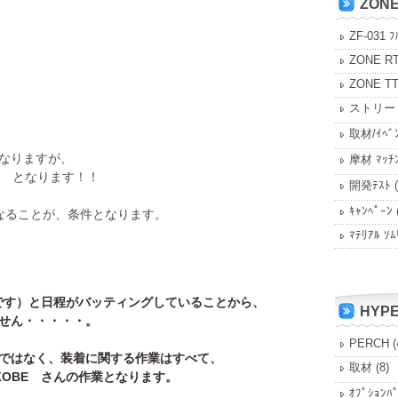
ZON
ZF-031 ﾌ
ZONE R
ZONE T
ストリー
取材/ｲﾍﾞ
なりますが、
摩材 ﾏｯﾁ
となります！！
開発ﾃｽﾄ
(
ｷｬﾝﾍﾟｰﾝ
になることが、条件となります。
ﾏﾃﾘｱﾙ ｿﾑ
です）と日程がバッティングしていることから、
HYP
せん・・・・・。
PERCH (
ではなく、装着に関する作業はすべて、
取材
(8)
KOBE さんの作業となります。
ｵﾌﾟｼｮﾝﾊ