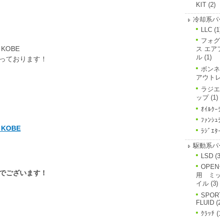
KIT
(2)
冷却系パ
LLC
(1
フォグ
 KOBE
ス エア
ル
(1)
っております！
ボンネ
アウト
ラジエ
ップ
(1)
ｵｲﾙｸｰ
ﾌｧﾝｼｭ
KOBE
ﾗｼﾞｴﾀ
駆動系パ
LSD
(3
OPE
でございます！
用 ミ
イル
(3)
SPOR
FLUID
(
ｸﾗｯﾁ
(