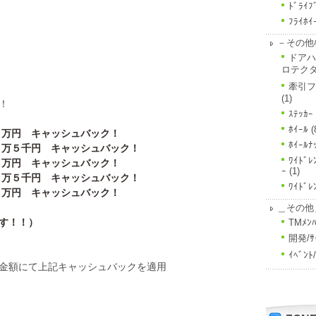
ﾄﾞﾗｲﾌ
ﾌﾗｲﾎｲ
－その他ﾊ
ドアハ
ロテク
牽引フ
(1)
！
ｽﾃｯｶｰ
ﾎｲｰﾙ
(
１万円 キャッシュバック！
ﾎｲｰﾙﾅ
１万５千円 キャッシュバック！
ﾜｲﾄﾞﾚ
２万円 キャッシュバック！
ｰ
(1)
２万５千円 キャッシュバック！
ﾜｲﾄﾞﾚ
３万円 キャッシュバック！
＿その他
す！！）
TMﾒﾝﾊ
開発/ｻ
ｲﾍﾞﾝ
金額にて上記キャッシュバックを適用