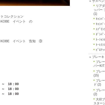
サスペン
リアダ
ッパー 
(1)
オートコレクション
ｷｬﾝﾊﾞ
KOBE イベント の
ｷｬﾝﾊﾞ
ｽﾌﾟﾘﾝ
ﾀﾞﾝﾊﾟ
ﾄｰｼｮﾝ
KOBE イベント 告知 ③
ﾄｰﾚｽｼ
ﾋﾟﾛｱｯ
ブレーキ
ブレー
パーKIT
ブレー
(15)
ブレー
～ 18：00
ド
(2)
～ 18：00
ブレー
 ～ 18：00
(2)
大径ブ
スター