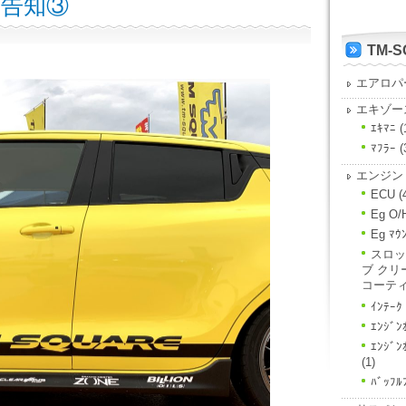
ト告知③
TM-
エアロパ
エキゾー
ｴｷﾏﾆ
(
ﾏﾌﾗｰ
(
エンジン
ECU
(
Eg O/
Eg ﾏｳ
スロッ
ブ クリ
コーテ
ｲﾝﾃｰｸ
ｴﾝｼﾞﾝ
ｴﾝｼﾞ
(1)
ﾊﾞｯﾌﾙ