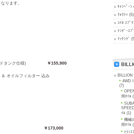
業となります。
ｷｬﾝﾍﾟｰﾝ
ｸｫﾘﾃｨ
(5)
ｺｲﾙ ｽﾌﾟﾘ
ﾃﾝﾀﾞｰｽﾌ
ﾏｯﾁﾝｸﾞ
(5
ミサイドタンク仕様)
￥155,900
BILL
BILLION
イル ＆ オイルフィルター 込み
4WD ﾐ
(7)
OPE
用ｵｲﾙ
(
SUBA
SPEE
ｲﾙ
(1)
機械式
用ｵｲﾙ
(
バンパー FRP
￥173,000
ﾄﾗﾝｽ