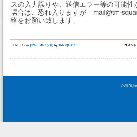
スの入力誤りや、送信エラー等の可能性
場合は、恐れ入りますが mail@tm-squa
絡をお願い致します。
TM
Filed Under
(
ブレーキパッド
)
by
TM-SQUARE
コメント
サ
ー
キ
ッ
ト
ブ
レ
ー
キ
© All Righ
パ
ッ
ド
登
場
で
す！
は