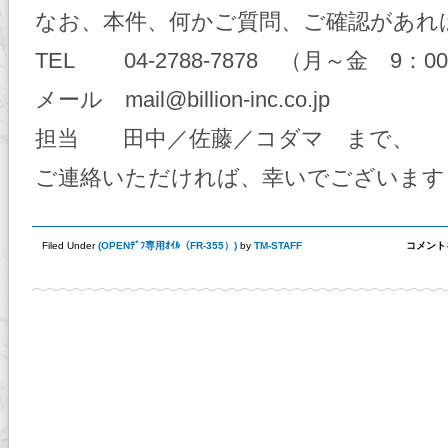
なお、本件、何かご質問、ご確認があれ
TEL 04-2788-7878 （月～金 9：0
メール mail@billion-inc.co.jp
担当 田中／佐藤／コダマ まで、
ご連絡いただければ、幸いでございます
BILLION
Filed Under
(
OPENﾃﾞﾌ専用ｵｲﾙ（FR-355）
)
by
TM-STAFF
コメント
OILS
FR-
355
（FR
／
4WD
OPEN
デ
フ
専
用
オ
イ
ル）
は