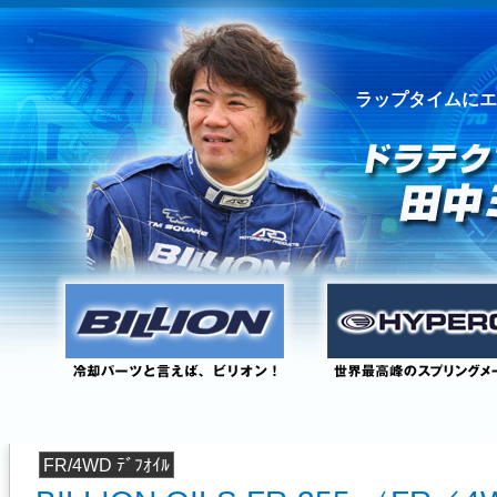
ラップタイムにエ
FR/4WD ﾃﾞﾌｵｲﾙ