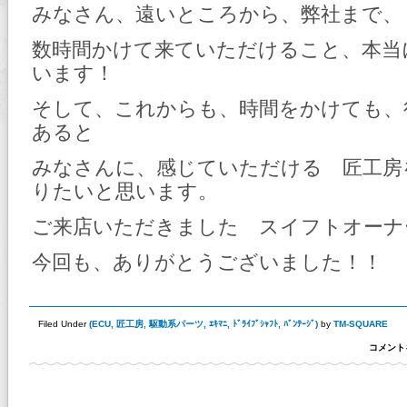
みなさん、遠いところから、弊社まで、
数時間かけて来ていただけること、本当
います！
そして、これからも、時間をかけても、
あると
みなさんに、感じていただける 匠工房
りたいと思います。
ご来店いただきました スイフトオーナ
今回も、ありがとうございました！！
Filed Under
(
ECU
,
匠工房
,
駆動系パーツ
,
ｴｷﾏﾆ
,
ﾄﾞﾗｲﾌﾞｼｬﾌﾄ
,
ﾊﾞﾝﾃｰｼﾞ
)
by
TM-SQUARE
2016-
コメント
12-
13
匠
工
房