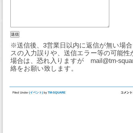
※送信後、3営業日以内に返信が無い場
スの入力誤りや、送信エラー等の可能性
場合は、恐れ入りますが mail@tm-squa
絡をお願い致します。
2026
Filed Under
(
イベント
)
by
TM-SQUARE
コメント
ジ
ェ
ー
ム
ス
安
城
店
ス
イ