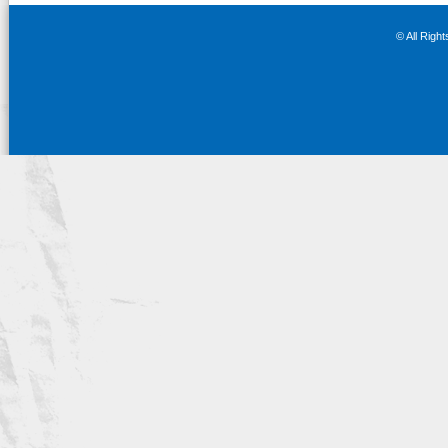
フ
ト
© All Righ
フ
ェ
ア
告
知！
②
は