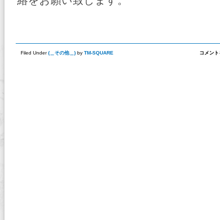
絡をお願い致します。
TM-
Filed Under
(
＿その他＿
)
by
TM-SQUARE
コメント
SQUA
レ
ー
シ
ン
グ
グ
ロ
ー
ブ
が、
マ
イ
ナ
ー
チ
ェ
ン
ジ！
は