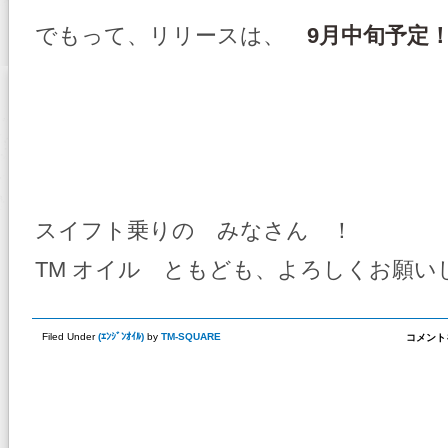
でもって、リリースは、
9月中旬予定
スイフト乗りの みなさん ！
TM オイル ともども、よろしくお願い
TM-
Filed Under
(
ｴﾝｼﾞﾝｵｲﾙ
)
by
TM-SQUARE
コメント
SQUARE
オ
イ
ル
フ
ィ
ル