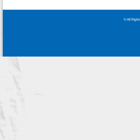
タ
ー
入
荷！
© All Righ
は