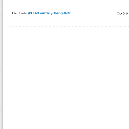
Filed Under
(
CLEAR WAYS
)
by
TM-SQUARE
ホ
コメント
イ
ー
ル
の
剛
性
が、
重
要
な
理
由
は