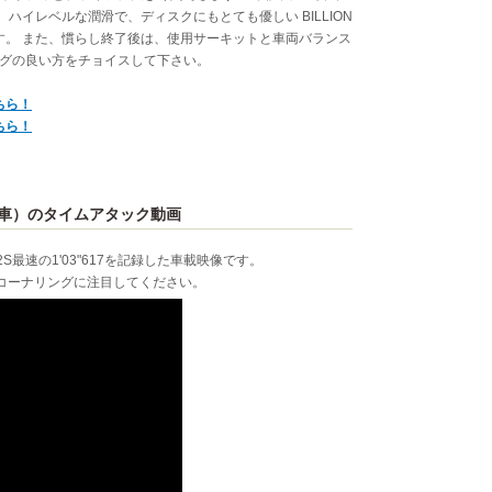
ハイレベルな潤滑で、ディスクにもとても優しい BILLION
たします。 また、慣らし終了後は、使用サーキットと車両バランス
ッチングの良い方をチョイスして下さい。
こちら！
こちら！
４号車）のタイムアタック動画
32S最速の1'03"617を記録した車載映像です。
のコーナリングに注目してください。