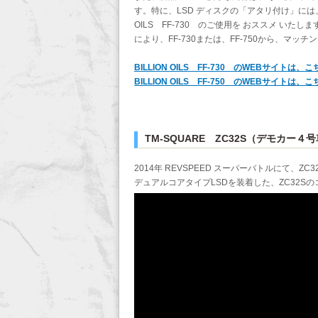
す。特に、LSD ディスクの「アタリ付け」には、
OILS FF-730 のご使用を おススメ い
により、FF-730または、FF-750から、マ
BILLION OILS FF-730 のWEBサイトは、
BILLION OILS FF-750 のWEBサイトは、
TM-SQUARE ZC32S（デモカー
2014年 REVSPEED スーパーバトルにて、ZC
デュアルコアタイプLSDを装着した、ZC32S