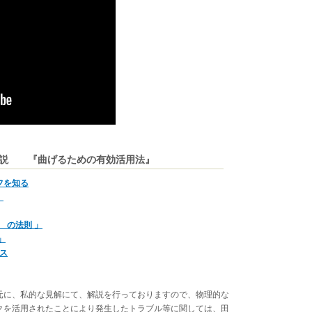
全解説 『曲げるための有効活用法』
フを知る
」
０ の法則 」
」
ンス
元に、私的な見解にて、解説を行っておりますので、物理的な
クを活用されたことにより発生したトラブル等に関しては、田