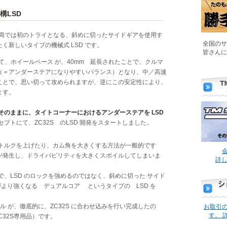
構LSD
、FF車両では初のトライとなる、斜めに切ったサイドギアを使用す
全国のサ
く新しいタイプの機械式 LSD です。
皆さんに
して、ホイールベース が、40mm 延長されたことで、クルマ
（＝アンダーステアになりやすいバランス）となり、中／高速
ことで、思い切って攻められますが、逆にこの安定性により、
ます。
そのままに、タイトコーナーにおけるアンダーステアを LSD
セプトにて、ZC32S のLSD 開発をスタートしました。
ルトルクを上げたり、カム角を大きくする方法が一般的です
会
が発生し、ドライバビリティを大きくスポイルしてしまいま
詳し
、LSD のロックを強めるのではなく、斜めに切った サイド
 がより強くなる デュアルコア というタイプの LSD を
 が、徹底的に、ZC32S に合わせ込みを行い完成したの
お取引
す。 
ZC32S専用品）です。