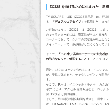
ZC32S を曲げるために生まれた 新機
TM-SQUARE LSD（ZC32S専用品）は
る
「デュアルコアタイプ」
を採用した、まった
ご存知のように、ZC32S は、ZC31S に対
のキャラクター的には、安定性が向上する方向
コーナーにおいて、クルマの安定性が向上した
タイトコーナーで、多少曲がりにくくなってい
そこで、
「この 中／高速コーナーでの安定感は
の強力なロックで解消すること！」
という コン
通常、LSD のロックを強めるには、イニシャ
が、安易に強めると、チャタリングという問題
す。
そこで、我々は、イニシャルトルク や、カム角で
ギア により、アクセル を踏み込むと、ロック
㈱ OS 技研 と共同開発。
そして、約2年間の開発期間を費やし、田中ミノル
が、TM-SQUARE LSD ZC32S スペック （