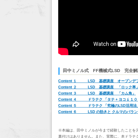
田中ミノル式 FF機械式LSD 完
Content １ LSD 基礎講座 オープンデ
Content ２ LSD 基礎講座 「ロック率
Content ３ LSD 基礎講座 「カム角」
Content ４ ドラテク 「タテ + ヨコ ≦ １
Content ５ ドラテク 「究極のLSD活用法
Content ６ LSD の効きと クルマのバラ
※本編は、田中ミノルが今まで経験したことを
裏付けはありません。また、実際に、本ドラテ