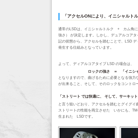
「アクセルONにより、イニシャルト
通常のLSDは、イニシャルトルク + カム角によ
強さ） が決定します。しかし、デュアルコアタイ
記の状態から、アクセルを踏むことで、LSD デ
発生する仕組みとなっています。
よって、ディアルコアタイプ LSD の場合は、
ロックの強さ ＝ 「イニシ
となりますので、曲げるために必要となる強力な
が出来ること、そして、そのロックをコントロ
「ストリート では快適に、 そして、サーキット 
と言う狙いどおり、アクセルを踏むとグイグイ
ストリートの性能を両立させた いかにも、TM-S
生まれた LSDです。