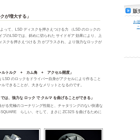
販
ルクが増大する」
お
こ
って、LSD ディスクを押さえつける力 （LSD のロックの
プのLSDでは、斜めに切られた サイドギア 効果により、上
ィスクを押さえつける 力 がプラスされ、より強力なロックが
ャルトルク + カム角 + アクセル開度」
 LSD のロックをドライバー自身がアクセルにより作ること
ールできることが、大きなメリットとなるのです。
では、強力な ロック で クルマ を曲げることができる」
曲がる究極のコーナリング性能と、チャタリングのない快適な
QUARE らしい、そして、まさに ZC32S を曲げるために