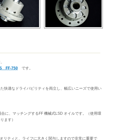
は、
LS FF-750
です。
した快適なドライバビリティを両立し、幅広いニーズで使用い
る場合に、マッチングするFF 機械式LSD オイルです。（使用環
あります）
クォオリティと、ライフに大きく関与しますので非常に重要で