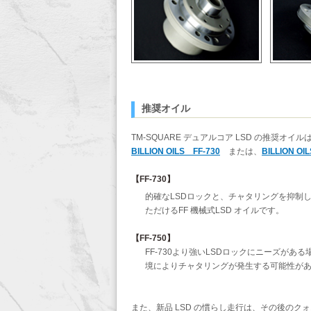
推奨オイル
TM-SQUARE デュアルコア LSD の推奨オイル
BILLION OILS FF-730
または、
BILLION OI
【FF-730】
的確なLSDロックと、チャタリングを抑制
ただけるFF 機械式LSD オイルです。
【FF-750】
FF-730より強いLSDロックにニーズがあ
境によりチャタリングが発生する可能性が
また、新品 LSD の慣らし走行は、その後の