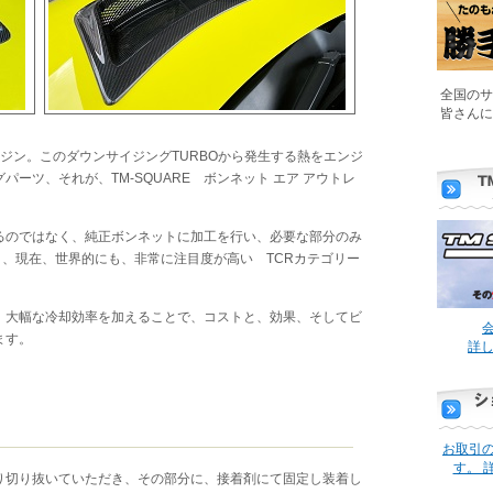
全国のサ
皆さんに
ンジン。このダウンサイジングTURBOから発生する熱をエンジ
ーツ、それが、TM-SQUARE ボンネット エア アウトレ
るのではなく、純正ボンネットに加工を行い、必要な部分のみ
いう、現在、世界的にも、非常に注目度が高い TCRカテゴリー
、大幅な冷却効率を加えることで、コストと、効果、そしてビ
会
ます。
詳し
お取引
す。 
り切り抜いていただき、その部分に、接着剤にて固定し装着し