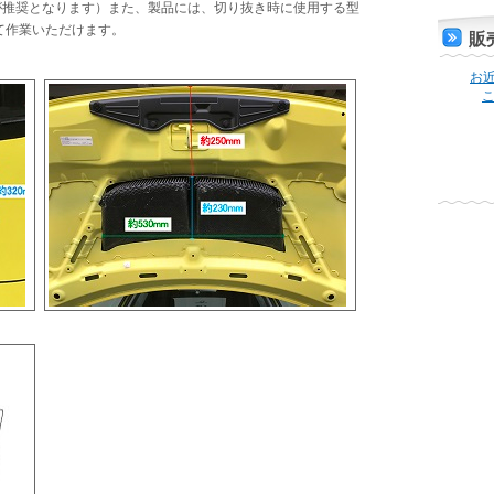
5が推奨となります）また、製品には、切り抜き時に使用する型
て作業いただけます。
販
お
こ